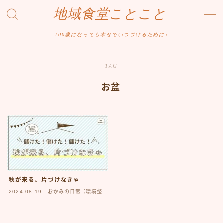
地域食堂ことこと
MENU
100歳になっても幸せでいつづけるために♪
ホーム
TAG
お盆
おかみの日常（ふれあい編）
おかみの日常（仕事編）
おかみの日常（環境整備編）
おかみのメニュー開発
秋が来る、片づけなきゃ
2024.08.19
おかみの日常（環境整備
編）
おかみのヘルスケア