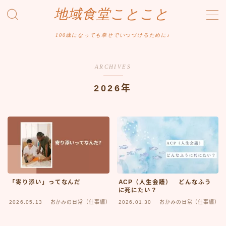
地域食堂ことこと
MENU
100歳になっても幸せでいつづけるために♪
ホーム
ARCHIVES
2026年
おかみの日常（ふれあい編）
おかみの日常（仕事編）
おかみの日常（環境整備編）
おかみのメニュー開発
「寄り添い」ってなんだ
ACP（人生会議） どんなふう
に死にたい？
2026.05.13
おかみの日常（仕事編）
2026.01.30
おかみの日常（仕事編）
おかみのヘルスケア