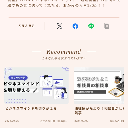
食堂」のおかみになること。 そして、「地域食堂」の仲間が笑
顔であの世に送ってくれたら、おかみの人生120点！！
SHARE
Recommend
こんな記事も読まれています！
ビジネスマインドを切りかえろ
法律家がたより！相談員がした
談事
2024.09.05
2024.08.08
おかみの日常（仕事編）
おかみの日常（