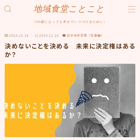
地域食堂ことこと
MENU
100歳になっても幸せでいつづけるために♪
2024.12.16
2024.12.16
おかみの日常（仕事編）
ホーム
決めないことを決める 未来に決定権はある
か？
おかみの日常（ふれあい編）
おかみの日常（仕事編）
おかみの日常（環境整備編）
おかみのメニュー開発
おかみのヘルスケア